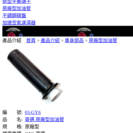
造型平衡端子
原廠型加油管
不鏽鋼碟盤
加速空氣濾清器
產品介紹
首頁
>
產品介紹
>
車身部品
>
原廠型加油管
編 號:
03-GY6
品 名:
豪邁 原廠型加油管
規 格:
原廠型