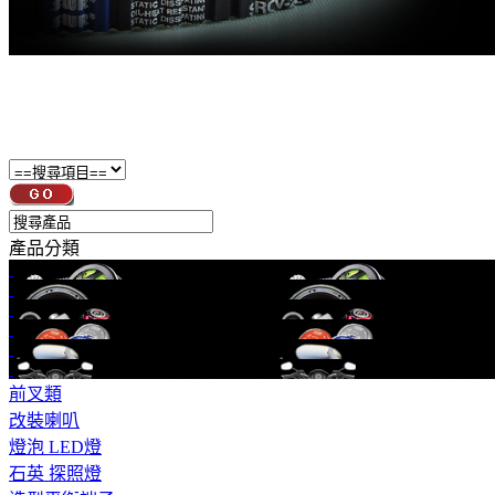
產品分類
前叉類
改裝喇叭
燈泡 LED燈
石英 探照燈