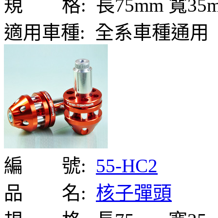
規 格:
長75mm 寬35
適用車種:
全系車種通用
編 號:
55-HC2
品 名:
核子彈頭