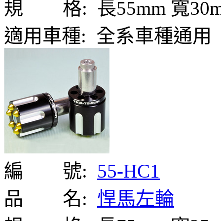
規 格:
長55mm 寬30
適用車種:
全系車種通用
編 號:
55-HC1
品 名:
悍馬左輪