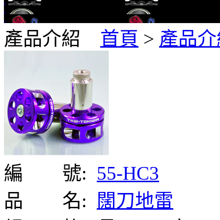
產品介紹
首頁
>
產品介
編 號:
55-HC3
品 名:
闊刀地雷