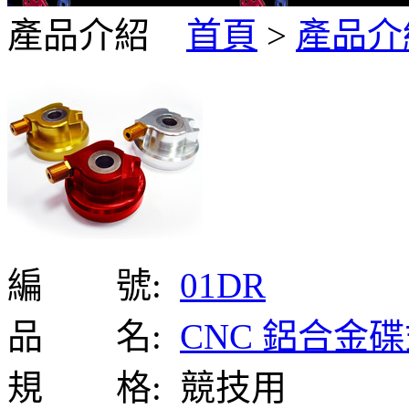
產品介紹
首頁
>
產品介
編 號:
01DR
品 名:
CNC 鋁合金
規 格:
競技用