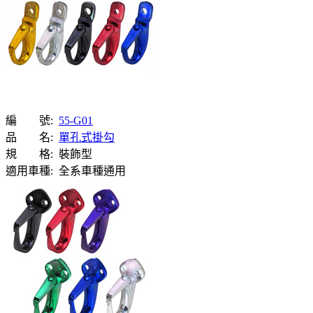
編 號:
55-G01
品 名:
單孔式掛勾
規 格:
裝飾型
適用車種:
全系車種通用